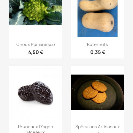
Aperçu rapide
Aperçu rapide


Choux Romanesco
Buternuts
4,50 €
0,35 €
Aperçu rapide
Aperçu rapide


Pruneaux D’agen
Spéculoos Artisanaux
Moelleux