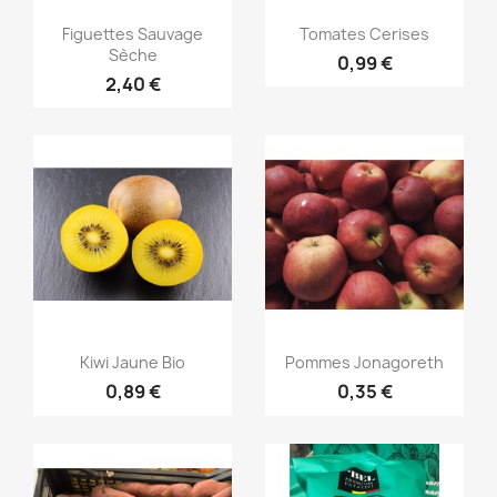
Aperçu rapide
Aperçu rapide


Figuettes Sauvage
Tomates Cerises
Sèche
0,99 €
2,40 €
Aperçu rapide
Aperçu rapide


Kiwi Jaune Bio
Pommes Jonagoreth
0,89 €
0,35 €