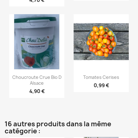
Aperçu rapide
Aperçu rapide


Choucroute Crue Bio D
Tomates Cerises
Alsace
0,99 €
4,90 €
16 autres produits dans la même
catégorie :