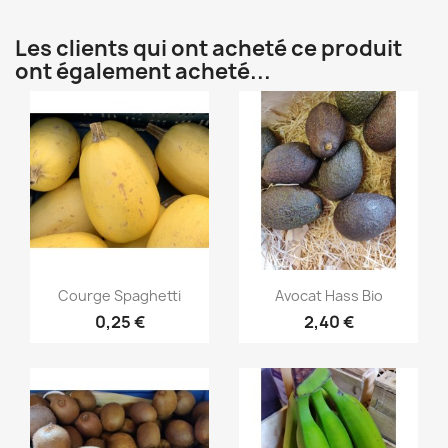
Les clients qui ont acheté ce produit
ont également acheté...
Aperçu rapide
Aperçu rapide


Courge Spaghetti
Avocat Hass Bio
0,25 €
2,40 €