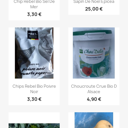


Chip Rebel Bio Sel De
Sapin De Noël Epicea
Mer
25,00 €
3,30 €
Aperçu rapide
Aperçu rapide


Chips Rebel Bio Poivre
Choucroute Crue Bio D
Noir
Alsace
3,30 €
4,90 €