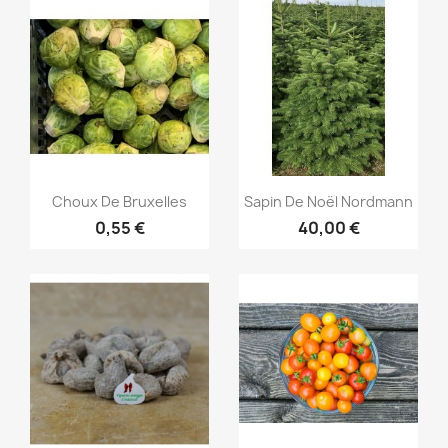
Aperçu rapide
Aperçu rapide


Choux De Bruxelles
Sapin De Noël Nordmann
0,55 €
40,00 €