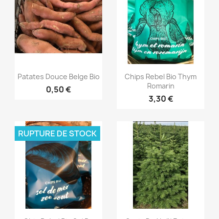
Aperçu rapide
Aperçu rapide


Patates Douce Belge Bio
Chips Rebel Bio Thym
Romarin
0,50 €
3,30 €
RUPTURE DE STOCK
Aperçu rapide
Aperçu rapide