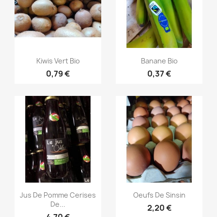
Aperçu rapide
Aperçu rapide


Kiwis Vert Bio
Banane Bio
0,79 €
0,37 €
Aperçu rapide
Aperçu rapide


Jus De Pomme Cerises
Oeufs De Sinsin
De...
2,20 €
4,70 €