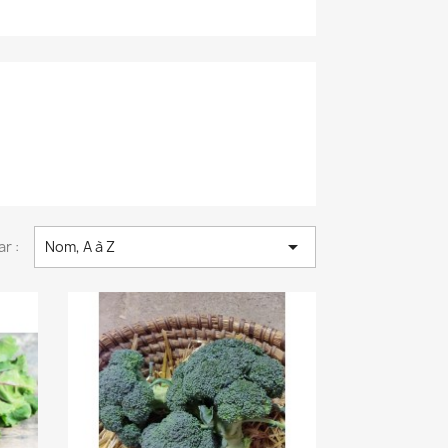

ar :
Nom, A à Z