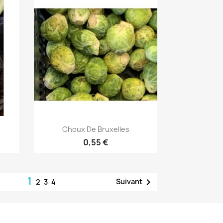
Aperçu rapide

Choux De Bruxelles
0,55 €
1

Suivant
2
3
4