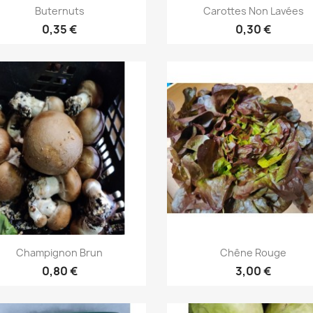
Aperçu rapide
Aperçu rapide


Buternuts
Carottes Non Lavées
0,35 €
0,30 €
Aperçu rapide
Aperçu rapide


Champignon Brun
Chêne Rouge
0,80 €
3,00 €