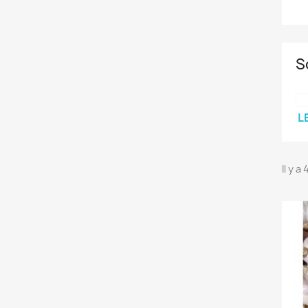
S
L
Il y a