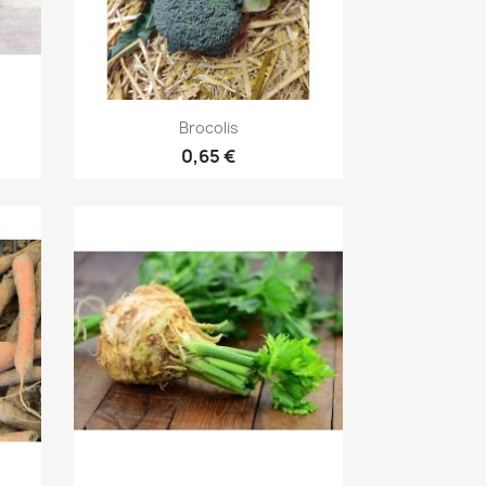
Aperçu rapide

Brocolis
0,65 €