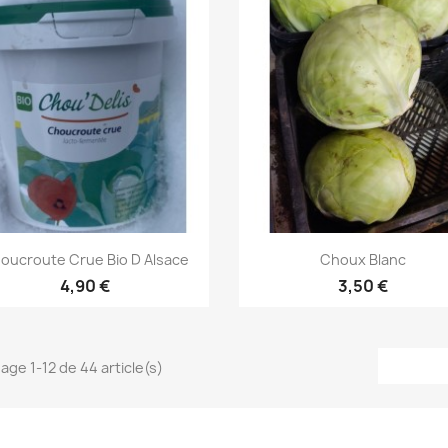
Aperçu rapide
Aperçu rapide


oucroute Crue Bio D Alsace
Choux Blanc
4,90 €
3,50 €
hage 1-12 de 44 article(s)