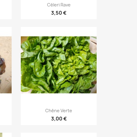
Aperçu rapide

Céleri Rave
3,50 €
Aperçu rapide

Chêne Verte
3,00 €