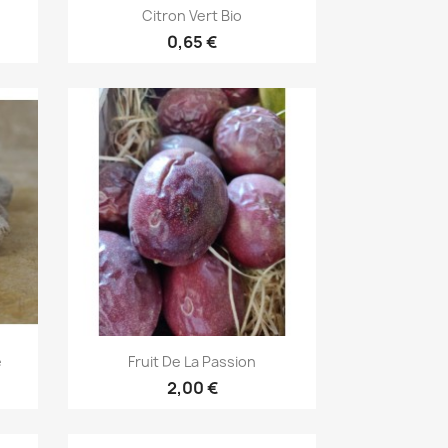
Aperçu rapide

Citron Vert Bio
0,65 €
Aperçu rapide

e
Fruit De La Passion
2,00 €