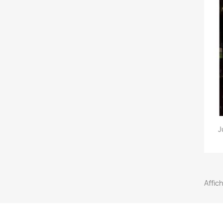
J
Affic