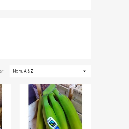

ar :
Nom, A à Z