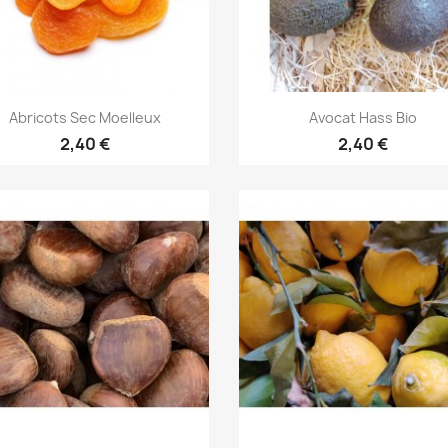
Aperçu rapide
Aperçu rapide


Abricots Sec Moelleux
Avocat Hass Bio
2,40 €
2,40 €