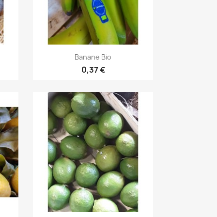
Aperçu rapide

Banane Bio
0,37 €