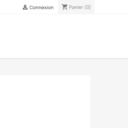
shopping_cart

Panier
(0)
Connexion