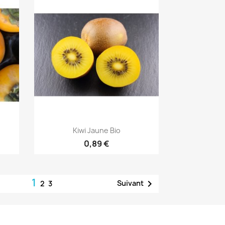
Aperçu rapide

Kiwi Jaune Bio
0,89 €
1

Suivant
2
3