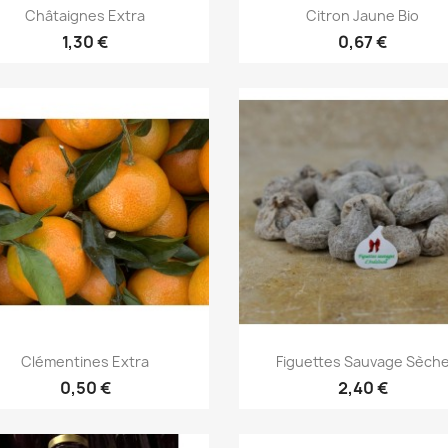
Aperçu rapide
Aperçu rapide


Châtaignes Extra
Citron Jaune Bio
1,30 €
0,67 €
Aperçu rapide
Aperçu rapide


Clémentines Extra
Figuettes Sauvage Sèch
0,50 €
2,40 €