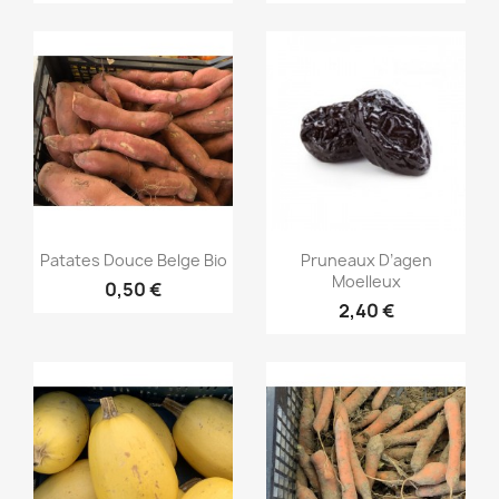
Aperçu rapide
Aperçu rapide


Patates Douce Belge Bio
Pruneaux D’agen
Moelleux
0,50 €
2,40 €