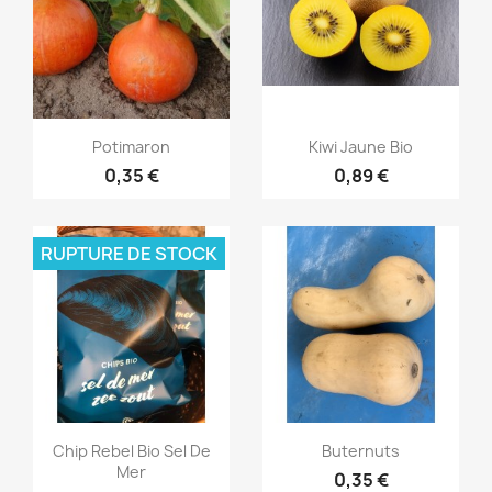
Aperçu rapide
Aperçu rapide


Potimaron
Kiwi Jaune Bio
0,35 €
0,89 €
RUPTURE DE STOCK
Aperçu rapide
Aperçu rapide


Chip Rebel Bio Sel De
Buternuts
Mer
0,35 €