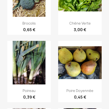
Aperçu rapide
Aperçu rapide


Brocolis
Chêne Verte
0,65 €
3,00 €
Aperçu rapide
Aperçu rapide


Poireau
Poire Doyennée
0,39 €
0,45 €