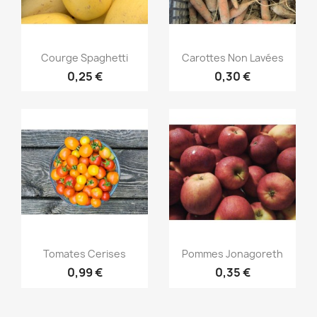
Aperçu rapide
Aperçu rapide


Courge Spaghetti
Carottes Non Lavées
0,25 €
0,30 €
Aperçu rapide
Aperçu rapide


Tomates Cerises
Pommes Jonagoreth
0,99 €
0,35 €