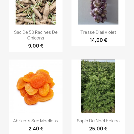
Aperçu rapide
Aperçu rapide


Sac De 50 Racines De
Tresse D’ail Violet
Chicons
14,00 €
9,00 €
Aperçu rapide
Aperçu rapide


Abricots Sec Moelleux
Sapin De Noël Epicea
2,40 €
25,00 €