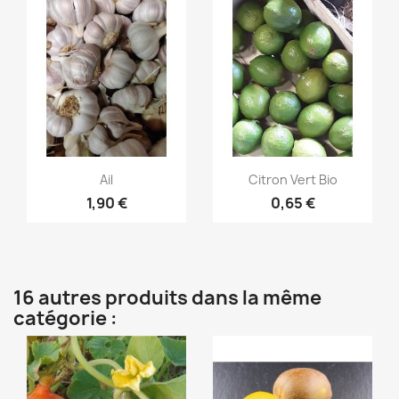
Aperçu rapide
Aperçu rapide


Ail
Citron Vert Bio
1,90 €
0,65 €
16 autres produits dans la même
catégorie :