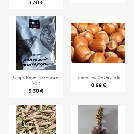
3,30 €
Aperçu rapide
Aperçu rapide


Chips Rebel Bio Poivre
Noisettes De Gironde
Noir
0,99 €
3,30 €