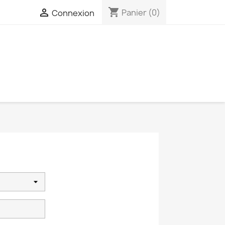
shopping_cart

Panier
(0)
Connexion