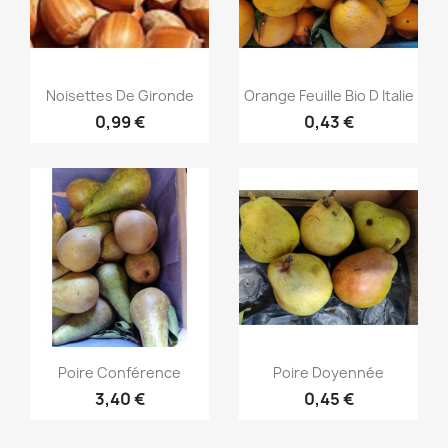
Aperçu rapide
Aperçu rapide


Noisettes De Gironde
Orange Feuille Bio D Italie
0,99 €
0,43 €
Aperçu rapide
Aperçu rapide


Poire Conférence
Poire Doyennée
3,40 €
0,45 €