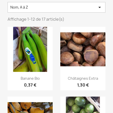

Nom, A à Z
Affichage 1-12 de 17 article(s)
Aperçu rapide
Aperçu rapide


Banane Bio
Châtaignes Extra
0,37 €
1,30 €