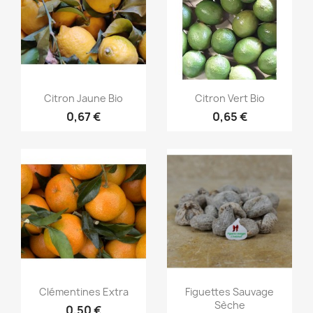
Aperçu rapide
Aperçu rapide


Citron Jaune Bio
Citron Vert Bio
0,67 €
0,65 €
Aperçu rapide
Aperçu rapide


Clémentines Extra
Figuettes Sauvage
Sèche
0,50 €