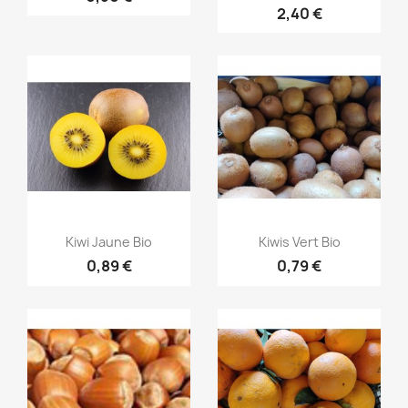
2,40 €
Aperçu rapide
Aperçu rapide


Kiwi Jaune Bio
Kiwis Vert Bio
0,89 €
0,79 €