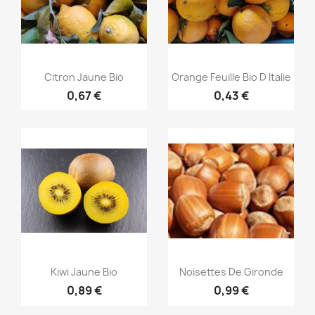
Aperçu rapide
Aperçu rapide


Citron Jaune Bio
Orange Feuille Bio D Italie
0,67 €
0,43 €
Aperçu rapide
Aperçu rapide


Kiwi Jaune Bio
Noisettes De Gironde
0,89 €
0,99 €