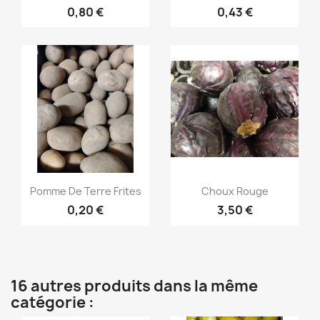
0,80 €
0,43 €
Aperçu rapide
Aperçu rapide


Pomme De Terre Frites
Choux Rouge
0,20 €
3,50 €
16 autres produits dans la même
catégorie :