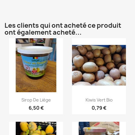
Les clients qui ont acheté ce produit
ont également acheté...
Aperçu rapide
Aperçu rapide


Sirop De Liège
Kiwis Vert Bio
6,50 €
0,79 €