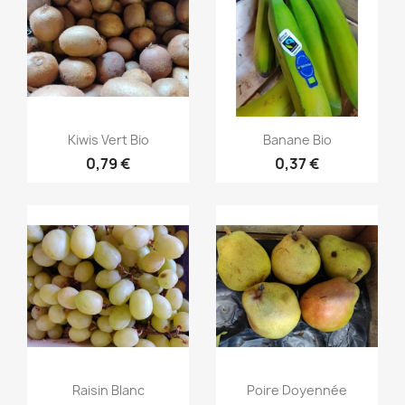
Aperçu rapide
Aperçu rapide


Kiwis Vert Bio
Banane Bio
0,79 €
0,37 €
Aperçu rapide
Aperçu rapide


Raisin Blanc
Poire Doyennée