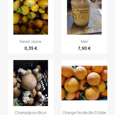
Aperçu rapide
Aperçu rapide


Navet Jaune
Miel
0,35 €
7,90 €
Aperçu rapide
Aperçu rapide


Champignon Brun
Orange Feuille Bio D Italie