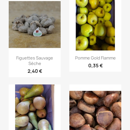
Aperçu rapide
Aperçu rapide


Figuettes Sauvage
Pomme Gold Flamme
Sèche
0,35 €
2,40 €