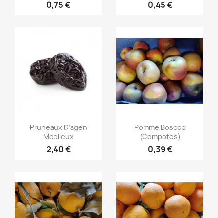
0,75 €
0,45 €
Aperçu rapide
Aperçu rapide


Pruneaux D’agen
Pomme Boscop
Moelleux
(compotes)
2,40 €
0,39 €