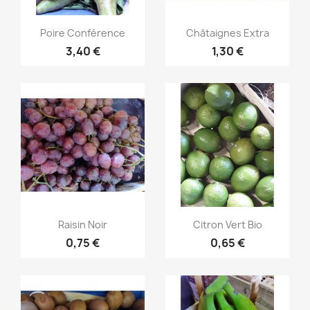
Aperçu rapide
Aperçu rapide


Poire Conférence
Châtaignes Extra
3,40 €
1,30 €
Aperçu rapide
Aperçu rapide


Raisin Noir
Citron Vert Bio
0,75 €
0,65 €