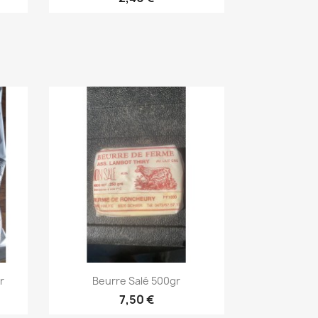
Aperçu rapide

r
Beurre Salé 500gr
7,50 €