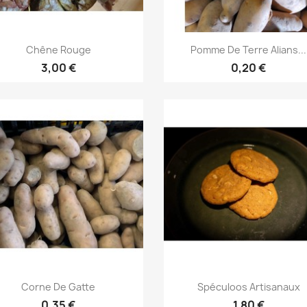
Aperçu rapide
Aperçu rapide


Chêne Rouge
Pomme De Terre Alians...
3,00 €
0,20 €
Aperçu rapide
Aperçu rapide


Corne De Gatte
Spéculoos Artisanaux
0,35 €
1,80 €