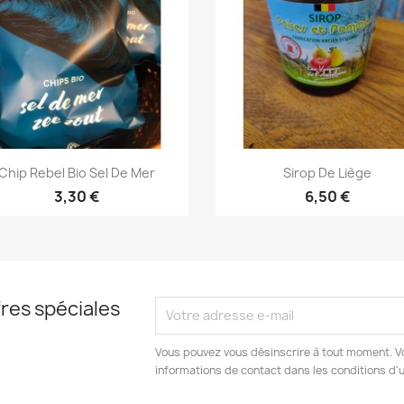
Aperçu rapide
Aperçu rapide


Chip Rebel Bio Sel De Mer
Sirop De Liège
3,30 €
6,50 €
res spéciales
Vous pouvez vous désinscrire à tout moment. V
informations de contact dans les conditions d'ut