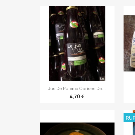
Aperçu rapide

Jus De Pomme Cerises De...
4,70 €
RUP