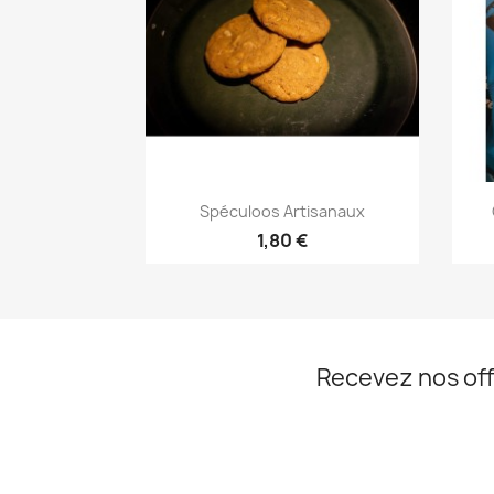
Aperçu rapide

Spéculoos Artisanaux
1,80 €
Recevez nos off