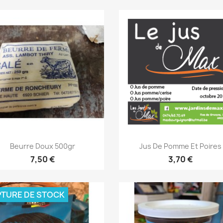
Aperçu rapide
Aperçu rapide


Beurre Doux 500gr
Jus De Pomme Et Poires
7,50 €
3,70 €
TURE DE STOCK