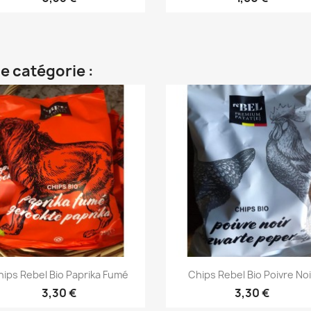
e catégorie :
Aperçu rapide
Aperçu rapide


ips Rebel Bio Paprika Fumé
Chips Rebel Bio Poivre Noi
3,30 €
3,30 €