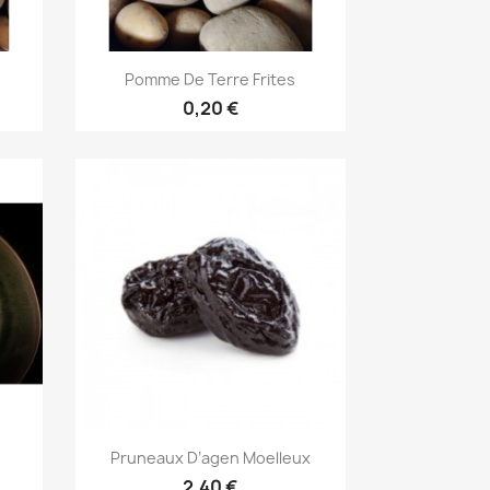
Aperçu rapide

Pomme De Terre Frites
0,20 €
Aperçu rapide

Pruneaux D’agen Moelleux
2,40 €