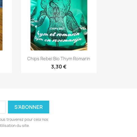
Aperçu rapide

Chips Rebel Bio Thym Romarin
3,30 €
ous trouverez pour cela nos
ilisation du site.