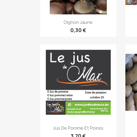
Aperçu rapide

Oignon Jaune
0,30 €
Aperçu rapide

Jus De Pomme Et Poires
3,70 €