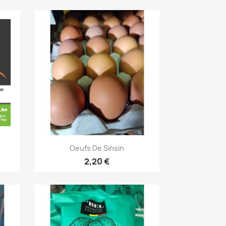
Aperçu rapide

Oeufs De Sinsin
2,20 €