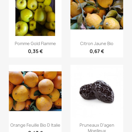
Aperçu rapide
Aperçu rapide


Pomme Gold Flamme
Citron Jaune Bio
0,35 €
0,67 €
Aperçu rapide
Aperçu rapide


Orange Feuille Bio D Italie
Pruneaux D’agen
Moelleux