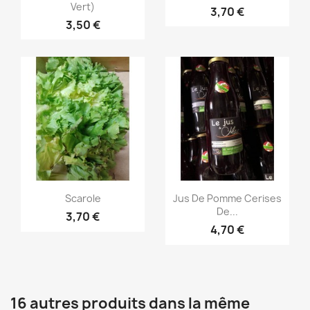
Vert)
3,70 €
3,50 €
Aperçu rapide
Aperçu rapide


Scarole
Jus De Pomme Cerises
De...
3,70 €
4,70 €
16 autres produits dans la même