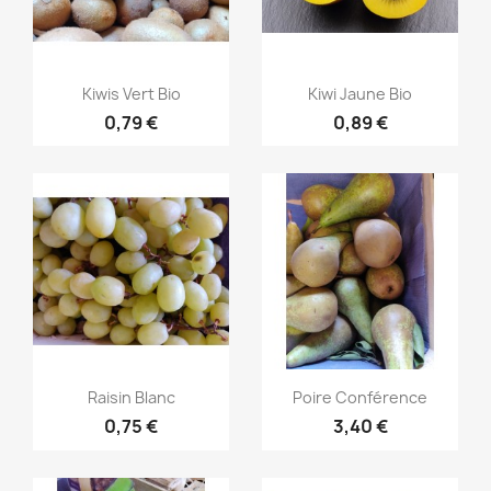
Aperçu rapide
Aperçu rapide


Kiwis Vert Bio
Kiwi Jaune Bio
0,79 €
0,89 €
Aperçu rapide
Aperçu rapide


Raisin Blanc
Poire Conférence
0,75 €
3,40 €