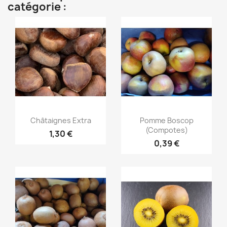
catégorie :
Aperçu rapide
Aperçu rapide


Châtaignes Extra
Pomme Boscop
(compotes)
1,30 €
0,39 €