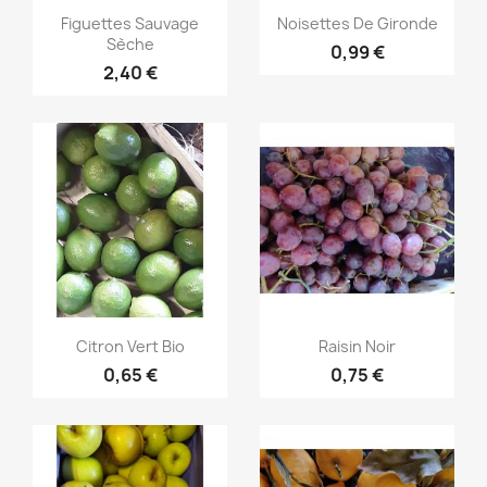
Aperçu rapide
Aperçu rapide


Figuettes Sauvage
Noisettes De Gironde
Sèche
0,99 €
2,40 €
Aperçu rapide
Aperçu rapide


Citron Vert Bio
Raisin Noir
0,65 €
0,75 €