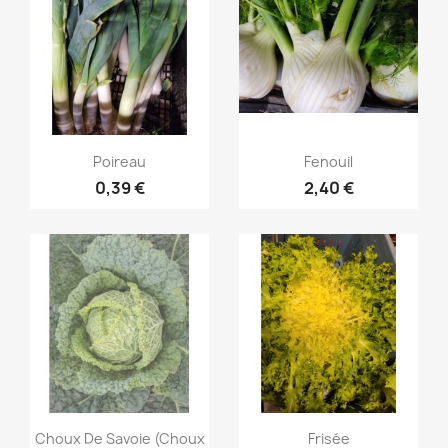
Aperçu rapide
Aperçu rapide


Poireau
Fenouil
0,39 €
2,40 €
Aperçu rapide
Aperçu rapide


Choux De Savoie (choux
Frisée