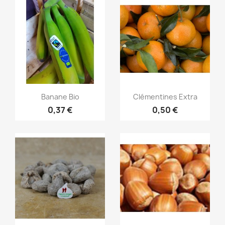
Aperçu rapide
Aperçu rapide


Banane Bio
Clémentines Extra
0,37 €
0,50 €