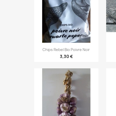
Aperçu rapide

Chips Rebel Bio Poivre Noir
3,30 €