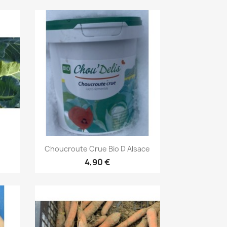
Aperçu rapide

Choucroute Crue Bio D Alsace
4,90 €