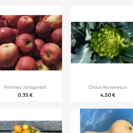
Aperçu rapide
Aperçu rapide


Pommes Jonagoreth
Choux Romanesco
0,35 €
4,50 €