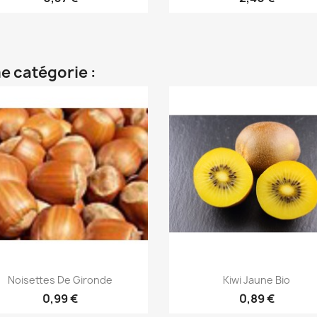
e catégorie :
Aperçu rapide
Aperçu rapide


Noisettes De Gironde
Kiwi Jaune Bio
0,99 €
0,89 €