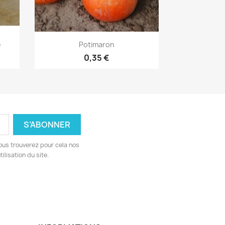
Aperçu rapide

e
Potimaron
0,35 €
ous trouverez pour cela nos
ilisation du site.