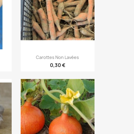
Aperçu rapide

Carottes Non Lavées
0,30 €