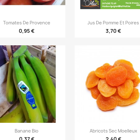
Aperçu rapide
Aperçu rapide


Tomates De Provence
Jus De Pomme Et Poires
0,95 €
3,70 €
Aperçu rapide
Aperçu rapide


Banane Bio
Abricots Sec Moelleux
0,37 €
2,40 €