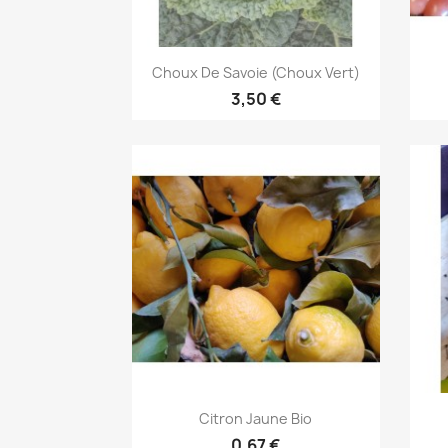
Aperçu rapide

Choux De Savoie (choux Vert)
3,50 €
Aperçu rapide

Citron Jaune Bio
0,67 €