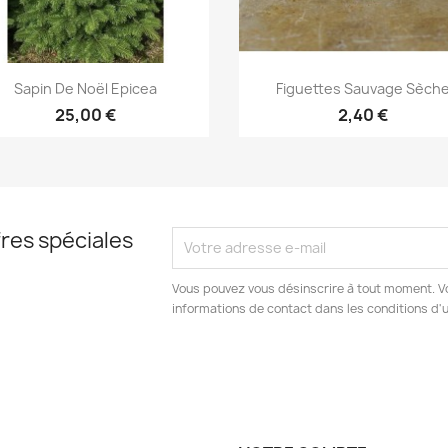
Aperçu rapide
Aperçu rapide


Sapin De Noël Epicea
Figuettes Sauvage Sèch
25,00 €
2,40 €
res spéciales
Vous pouvez vous désinscrire à tout moment. V
informations de contact dans les conditions d'ut