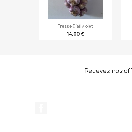
Aperçu rapide

Tresse D’ail Violet
14,00 €
Recevez nos off
Facebook