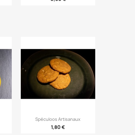
Aperçu rapide

Spéculoos Artisanaux
1,80 €