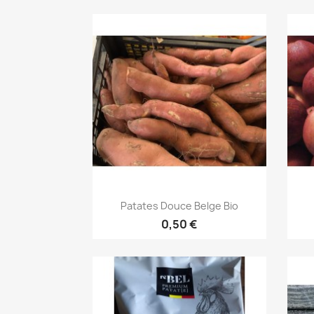
Aperçu rapide

Patates Douce Belge Bio
0,50 €