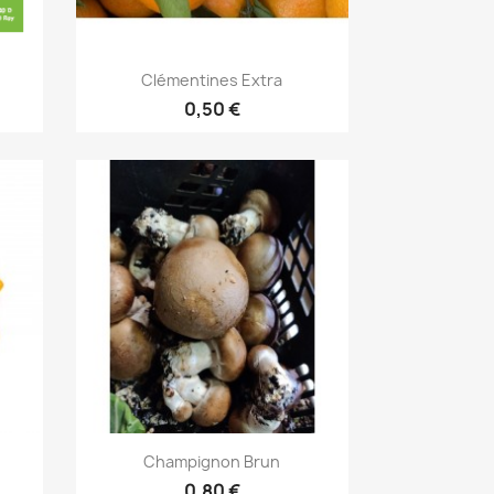
Aperçu rapide

Clémentines Extra
0,50 €
Aperçu rapide

Champignon Brun
0,80 €