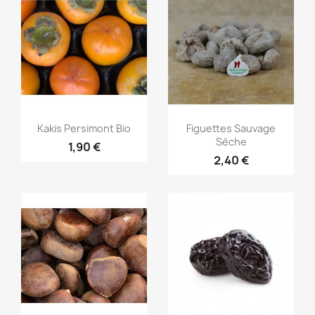
Aperçu rapide
Aperçu rapide


Kakis Persimont Bio
Figuettes Sauvage
Sèche
1,90 €
2,40 €