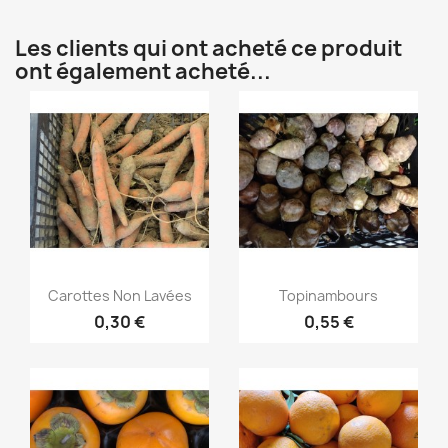
Les clients qui ont acheté ce produit
ont également acheté...
Aperçu rapide
Aperçu rapide


Carottes Non Lavées
Topinambours
0,30 €
0,55 €