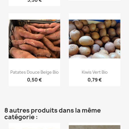
Aperçu rapide
Aperçu rapide


Patates Douce Belge Bio
Kiwis Vert Bio
0,50 €
0,79 €
8 autres produits dans la même
catégorie :