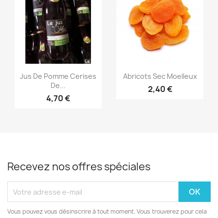
Aperçu rapide
Aperçu rapide


Jus De Pomme Cerises
Abricots Sec Moelleux
De...
2,40 €
4,70 €
Recevez nos offres spéciales
Vous pouvez vous désinscrire à tout moment. Vous trouverez pour cela