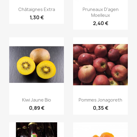
Aperçu rapide
Aperçu rapide


Châtaignes Extra
Pruneaux D’agen
Moelleux
1,30 €
2,40 €
Aperçu rapide
Aperçu rapide


Kiwi Jaune Bio
Pommes Jonagoreth
0,89 €
0,35 €