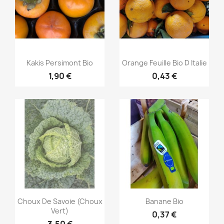
Aperçu rapide
Aperçu rapide


Kakis Persimont Bio
Orange Feuille Bio D Italie
1,90 €
0,43 €
Aperçu rapide
Aperçu rapide


Choux De Savoie (choux
Banane Bio
Vert)
0,37 €
3,50 €