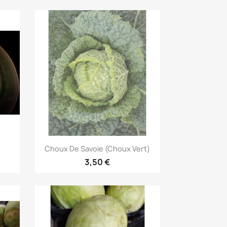
Aperçu rapide

Choux De Savoie (choux Vert)
3,50 €