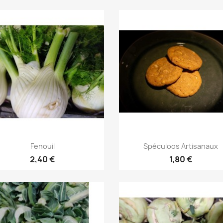
Aperçu rapide
Aperçu rapide


Fenouil
Spéculoos Artisanaux
2,40 €
1,80 €