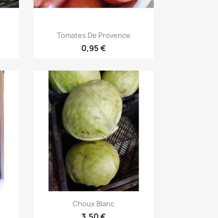
Aperçu rapide

Tomates De Provence
0,95 €
Aperçu rapide

Choux Blanc
3,50 €