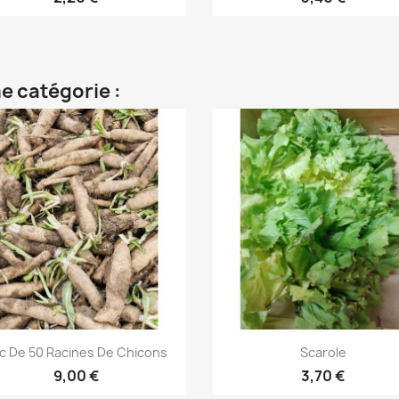
e catégorie :
Aperçu rapide
Aperçu rapide


c De 50 Racines De Chicons
Scarole
9,00 €
3,70 €