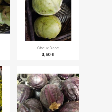
Aperçu rapide

Choux Blanc
3,50 €