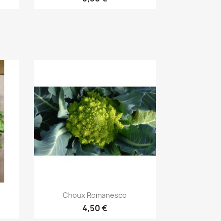
Aperçu rapide

Choux Romanesco
4,50 €