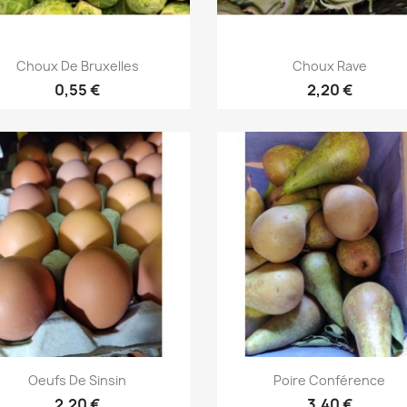
Aperçu rapide
Aperçu rapide


Choux De Bruxelles
Choux Rave
0,55 €
2,20 €
Aperçu rapide
Aperçu rapide


Oeufs De Sinsin
Poire Conférence
2,20 €
3,40 €