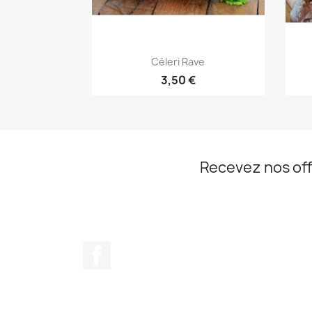
Aperçu rapide

Céleri Rave
3,50 €
Recevez nos off
Facebook