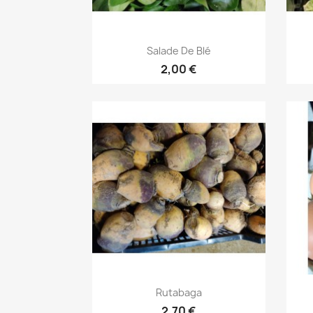
Aperçu rapide

Salade De Blé
2,00 €
Aperçu rapide

Rutabaga
2,70 €