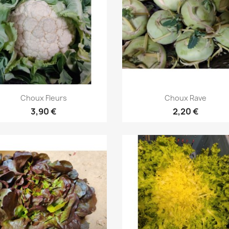
Aperçu rapide
Aperçu rapide


Choux Fleurs
Choux Rave
3,90 €
2,20 €