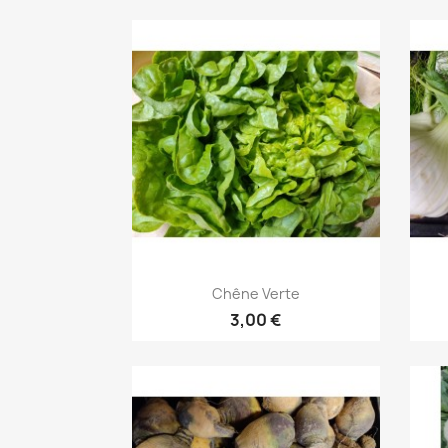
Aperçu rapide

Chêne Verte
3,00 €