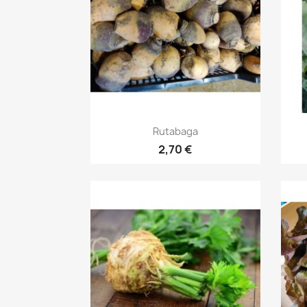
Aperçu rapide

Rutabaga
2,70 €