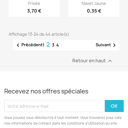
Aperçu rapide
Aperçu rapide


Frisée
Navet Jaune
3,70 €
0,35 €
Affichage 13-24 de 44 article(s)
2


Précédent
Suivant
1
3
4
Retour en haut

Recevez nos offres spéciales
Vous pouvez vous désinscrire à tout moment. Vous trouverez pour cela
nos informations de contact dans les conditions d'utilisation du site.