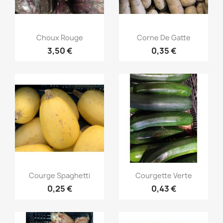
Aperçu rapide
Aperçu rapide


Choux Rouge
Corne De Gatte
3,50 €
0,35 €
Aperçu rapide
Aperçu rapide


Courge Spaghetti
Courgette Verte
0,25 €
0,43 €