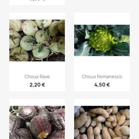
Aperçu rapide
Aperçu rapide


Choux Rave
Choux Romanesco
2,20 €
4,50 €