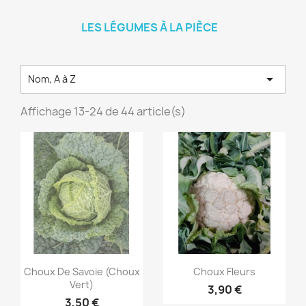
LES LÉGUMES À LA PIÈCE

Nom, A à Z
Affichage 13-24 de 44 article(s)
Aperçu rapide
Aperçu rapide


Choux De Savoie (choux
Choux Fleurs
Vert)
3,90 €
3,50 €