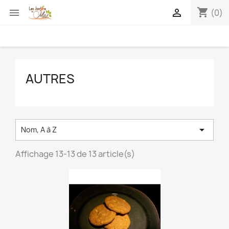
shopping_cart


(0)
AUTRES

Nom, A à Z
Affichage 13-13 de 13 article(s)