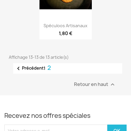
Aperçu rapide

Spéculoos Artisanaux
1,80 €
Affichage 13-13 de 13 article(s)
2

Précédent
1
Retour en haut

Recevez nos offres spéciales